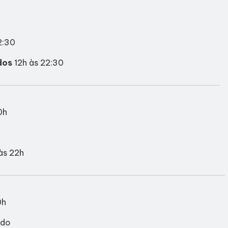
2:30
dos
12h às 22:30
0h
às 22h
0h
ado