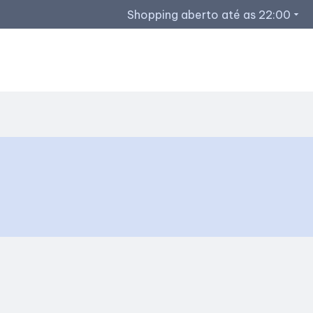
Shopping aberto até as 22:00
arrow_drop_down