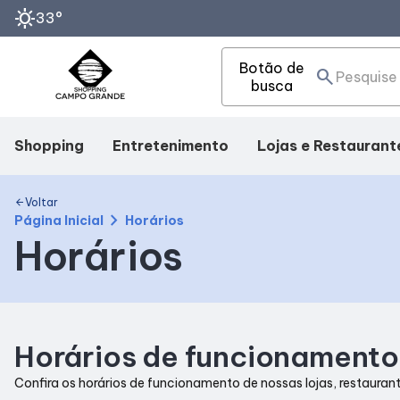
sunny
33°
Botão de
search
busca
Shopping
Entretenimento
Lojas e Restaurant
Mapa Interno
Cinema
Lojas
Voltar
arrow_back
chevron_right
Página Inicial
Horários
Horários
Facilidades
Eventos
Alimentação
Como Chegar
Fique por Dentro
Horários de funcionamento
Horários
Confira os horários de funcionamento de nossas lojas, restaurant